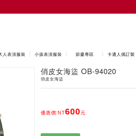
大人表演服裝
小孩表演服裝
節慶專區
卡通人偶訂製
俏皮女海盜 OB-94020
俏皮女海盜
600
優惠價:NT
元