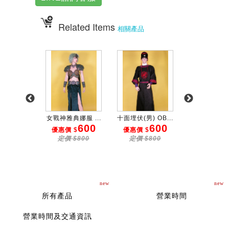
Related Items
相關產品
女 OB...
女戰神雅典娜服 ...
十面埋伏(男) OB...
DoReMe服(紫
300
600
600
6
 $
優惠價 $
優惠價 $
優惠價 $
$500
定價 $800
定價 $800
定價 $80
new
new
所有產品
營業時間
營業時間及交通資訊