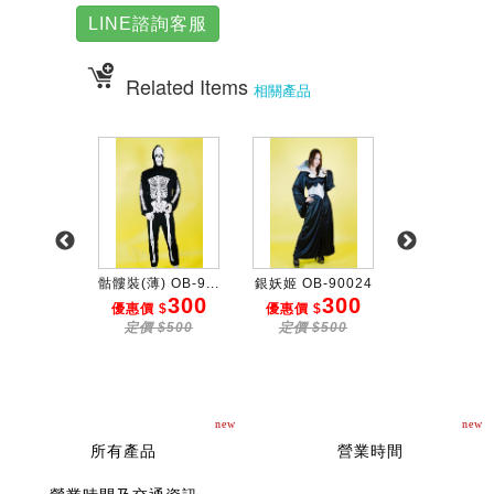
LINE諮詢客服
Related Items
相關產品
(26腰...
骷髏裝(薄) OB-9...
銀妖姬 OB-90024
藍絨國王服(女)
600
300
300
6
 $
優惠價 $
優惠價 $
優惠價 $
$800
定價 $500
定價 $500
定價 $80
new
new
所有產品
營業時間