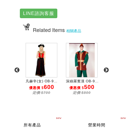
LINE諮詢客服
Related Items
相關產品
巫服 ...
凡赫辛(女) OB-9...
深綠羅賓漢 OB-9...
小魔女(白) OB-
600
600
500
3
 $
優惠價 $
優惠價 $
優惠價 $
$800
定價 $700
定價 $800
定價 $50
new
new
所有產品
營業時間