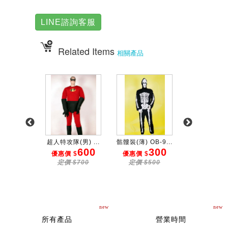
LINE諮詢客服
Related Items
相關產品
服 OB...
超人特攻隊(男) ...
骷髏裝(薄) OB-9...
灰黑紗蜘蛛女 O
600
600
300
3
 $
優惠價 $
優惠價 $
優惠價 $
$700
定價 $700
定價 $500
定價 $50
new
new
所有產品
營業時間