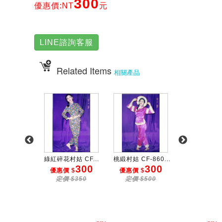
300
優惠價:NT
元
LINE諮詢客服
Related Items
相關產品
F-860...
綠紅碎花村姑 CF...
桃緞村姑 CF-860...
草莓村姑 CF-8
300
300
300
3
 $
優惠價 $
優惠價 $
優惠價 $
$350
定價 $350
定價 $500
定價 $35