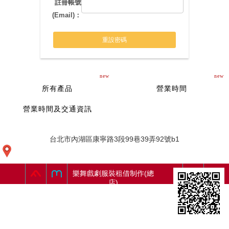
註冊帳號
(Email)：
重設密碼
new
new
所有產品
營業時間
營業時間及交通資訊
台北市內湖區康寧路3段99巷39弄92號b1
樂舞戲劇服裝租借制作(總
店)