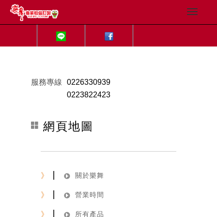
服務專線
0226330939
0223822423
網頁地圖
》
關於樂舞
》
營業時間
》
所有產品