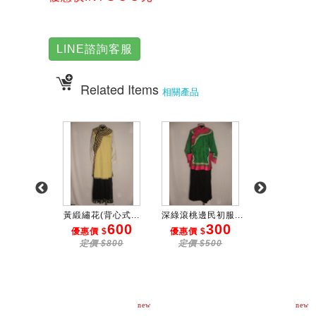
LINE諮詢客服
Related Items
相關產品
初服 ...
黃緞繡花(背心式...
深綠滾桃邊民初服...
桔滾黑邊碎花民
300
600
300
3
 $
優惠價 $
優惠價 $
優惠價 $
$500
定價 $800
定價 $500
定價 $50
new
new