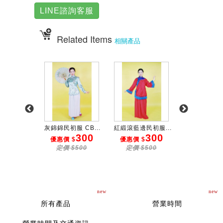
LINE諮詢客服
Related Items
相關產品
服 CB...
灰錦錦民初服 CB...
紅緞滾藍邊民初服...
民初背心(藕色)
300
300
300
1
 $
優惠價 $
優惠價 $
優惠價 $
$500
定價 $500
定價 $500
定價 $20
new
new
所有產品
營業時間