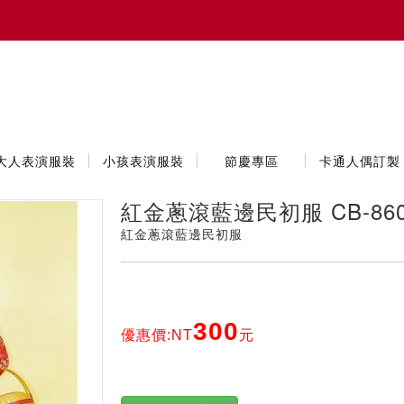
大人表演服裝
小孩表演服裝
節慶專區
卡通人偶訂製
紅金蔥滾藍邊民初服 CB-860
紅金蔥滾藍邊民初服
300
優惠價:NT
元