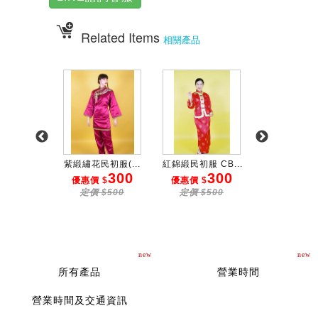
Related Items
相關產品
邊繡牡丹...
紫緞繡花民初服(...
紅錦緞民初服 CB...
民初服 CB-10
300
300
300
3
 $
優惠價 $
優惠價 $
優惠價 $
$500
定價 $500
定價 $500
定價 $50
new
new
所有產品
營業時間
營業時間及交通資訊