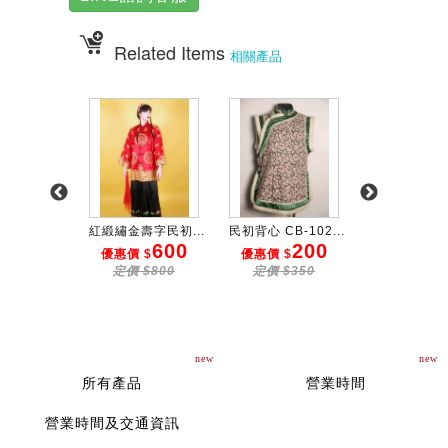
Related Items
相關產品
花斜領民...
紅緞繡金壽字民初...
民初背心 CB-102...
桔緞滾藍綠邊民
300
600
200
3
 $
優惠價 $
優惠價 $
優惠價 $
$500
定價 $800
定價 $350
定價 $50
new
new
所有產品
營業時間
營業時間及交通資訊