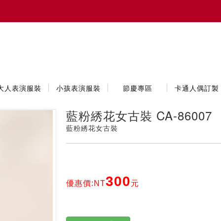
大人表演服裝
小孩表演服裝
節慶專區
卡通人偶訂製
藍粉綉花女古裝 CA-86007
藍粉綉花女古裝
300
優惠價:NT
元