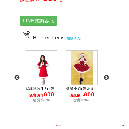
LINE諮詢客服
Related Items
相關產品
削肩式...
聖誕洋裝(L2) (洋...
聖誕小姐(洋裝披...
聖誕小姐 XS1-
300
600
600
3
 $
優惠價 $
優惠價 $
優惠價 $
$500
定價 $800
定價 $800
定價 $40
new
new