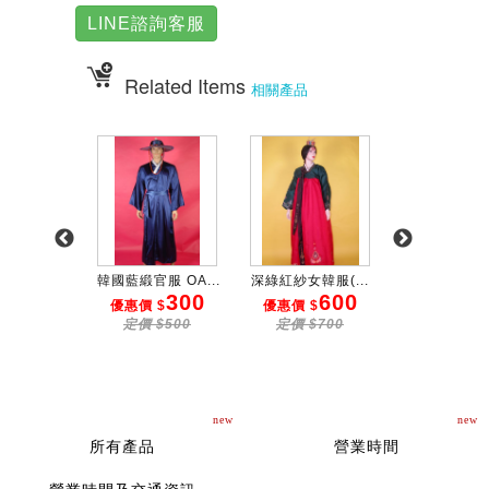
LINE諮詢客服
Related Items
相關產品
花女韓服...
韓國藍緞官服 OA...
深綠紅紗女韓服(...
淺綠紗繡花女韓
600
300
600
6
 $
優惠價 $
優惠價 $
優惠價 $
$700
定價 $500
定價 $700
定價 $70
new
new
所有產品
營業時間