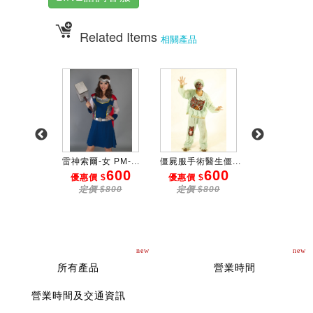
Related Items
相關產品
屌爆俠...
雷神索爾-女 PM-...
僵屍服手術醫生僵...
冰雪奇緣服(亮
600
600
600
9
 $
優惠價 $
優惠價 $
優惠價 $
$800
定價 $800
定價 $800
定價 $10
new
new
所有產品
營業時間
營業時間及交通資訊