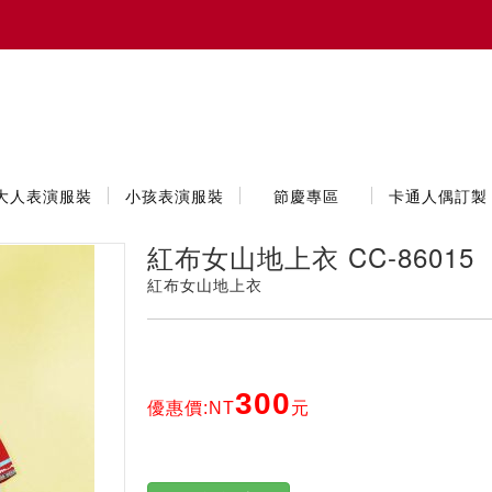
大人表演服裝
小孩表演服裝
節慶專區
卡通人偶訂製
紅布女山地上衣 CC-86015
紅布女山地上衣
300
優惠價:NT
元