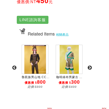
450
優惠價:NT
元
LINE諮詢客服
Related Items
相關產品
地 CC...
魯凱族男山地 CC...
咖啡綠布男蒙古 ...
桃紗藍金蔥邊女
300
800
300
3
 $
優惠價 $
優惠價 $
優惠價 $
$350
定價 $800
定價 $400
定價 $50
new
new