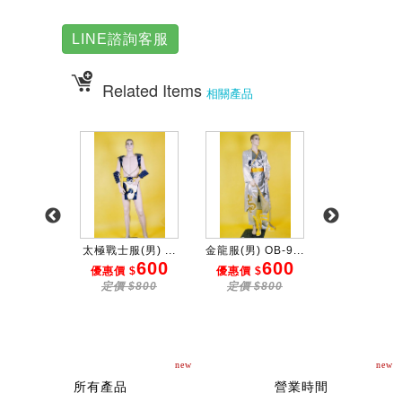
LINE諮詢客服
Related Items
相關產品
洋裝披...
太極戰士服(男) ...
金龍服(男) OB-9...
藍絨十字騎士服
600
600
600
6
 $
優惠價 $
優惠價 $
優惠價 $
$800
定價 $800
定價 $800
定價 $80
new
new
所有產品
營業時間