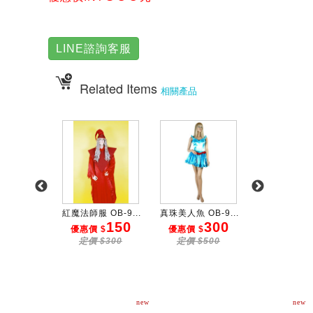
LINE諮詢客服
Related Items
相關產品
巫女披風...
紅魔法師服 OB-9...
真珠美人魚 OB-9...
無臉妖怪服 OB-
200
150
300
3
 $
優惠價 $
優惠價 $
優惠價 $
$350
定價 $300
定價 $500
定價 $50
new
new