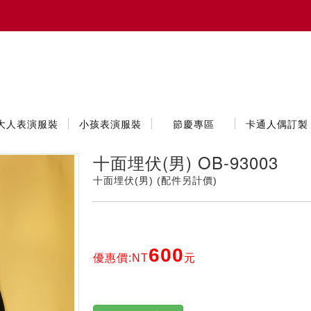
大人表演服裝
小孩表演服裝
節慶專區
卡通人偶訂製
十面埋伏(男) OB-93003
十面埋伏(男) (配件另計價)
600
優惠價:NT
元