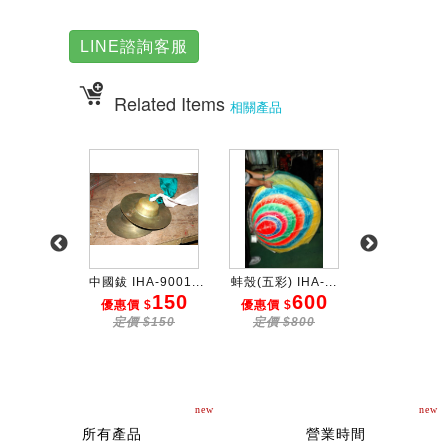
LINE諮詢客服
Related Items
相關產品
 IHA-...
中國鈸 IHA-9001...
蚌殼(五彩) IHA-...
大頭娃娃(女) I
1000
150
600
3
$
優惠價 $
優惠價 $
優惠價 $
$1500
定價 $150
定價 $800
定價 $50
new
new
所有產品
營業時間