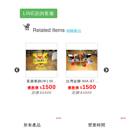
LINE諮詢客服
Related Items
相關產品
 IHA-...
黃廣東師(中) IH...
台灣金獅 IHA-97...
鑼(大)直徑90 I
200
1500
1500
1
 $
優惠價 $
優惠價 $
優惠價 $
$250
定價 $1500
定價 $1500
定價 $15
new
new
所有產品
營業時間