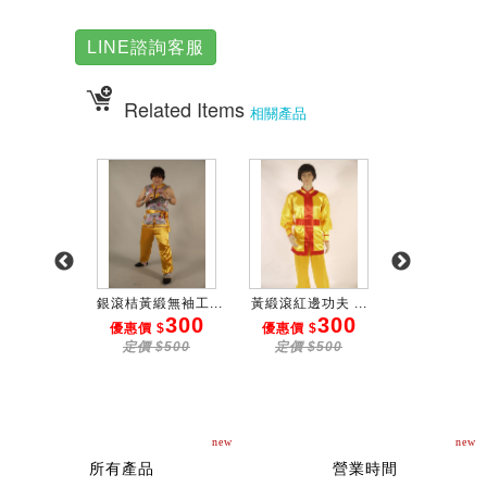
LINE諮詢客服
Related Items
相關產品
龍功夫裝...
銀滾桔黃緞無袖工...
黃緞滾紅邊功夫 ...
紅滾藍邊繡龍功
300
300
300
3
 $
優惠價 $
優惠價 $
優惠價 $
$500
定價 $500
定價 $500
定價 $50
new
new
所有產品
營業時間