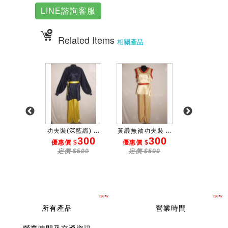
LINE諮詢客服
Related Items
相關產品
裝(小...
功夫裝(深藍緞) ...
黃緞無袖功夫裝 ...
紅緞繡龍功夫裝
300
300
300
3
 $
優惠價 $
優惠價 $
優惠價 $
$500
定價 $500
定價 $500
定價 $50
new
new
所有產品
營業時間