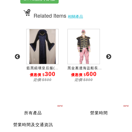
Related Items
相關產品
服 OB...
藍黑緞壞皇后服(...
黑金蔥邊海盜船長...
藍黑金邊公主服
600
300
600
3
 $
優惠價 $
優惠價 $
優惠價 $
$800
定價 $500
定價 $800
定價 $50
new
new
所有產品
營業時間
營業時間及交通資訊