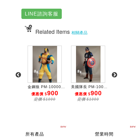
LINE諮詢客服
Related Items
相關產品
(水藍...
金鋼狼 PM-10000...
美國隊長 PM-100...
鋼鐵人(圓形) P
600
900
900
9
 $
優惠價 $
優惠價 $
優惠價 $
$800
定價 $1000
定價 $1000
定價 $10
new
new
所有產品
營業時間