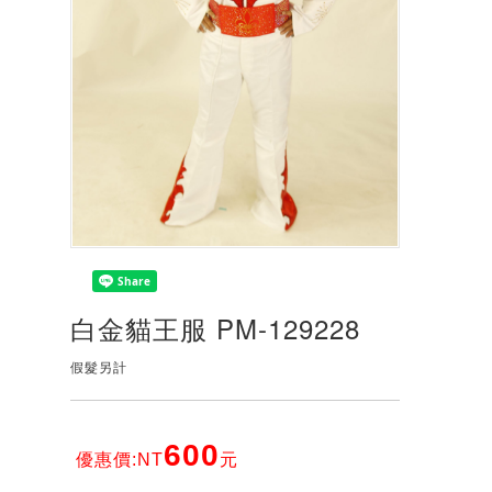
白金貓王服 PM-129228
假髮另計
600
優惠價:NT
元