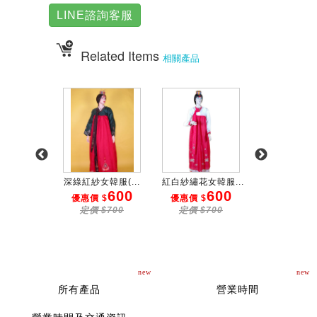
LINE諮詢客服
Related Items
相關產品
韓服(...
深綠紅紗女韓服(...
紅白紗繡花女韓服...
黃桃藍花紋女韓
300
600
600
3
 $
優惠價 $
優惠價 $
優惠價 $
$500
定價 $700
定價 $700
定價 $50
new
new
所有產品
營業時間