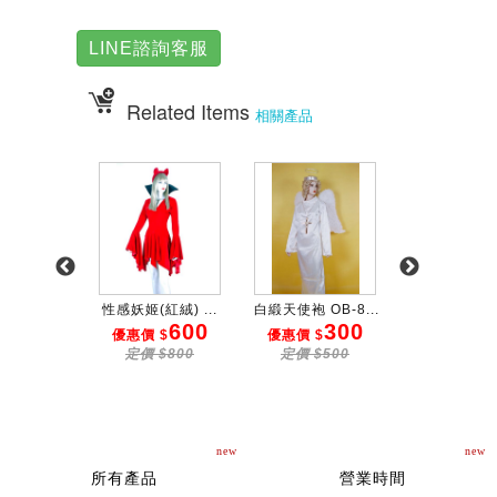
LINE諮詢客服
Related Items
相關產品
 OB-9...
性感妖姬(紅絨) ...
白緞天使袍 OB-8...
藍絨十字騎士服
200
600
300
6
 $
優惠價 $
優惠價 $
優惠價 $
$300
定價 $800
定價 $500
定價 $80
new
new
所有產品
營業時間