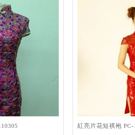
0305
紅亮片花短祺袍 PC-1