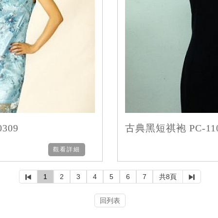
309
古典黑短祺袍 PC-110
觀看詳細
1
2
3
4
5
6
7
共8頁
回列表