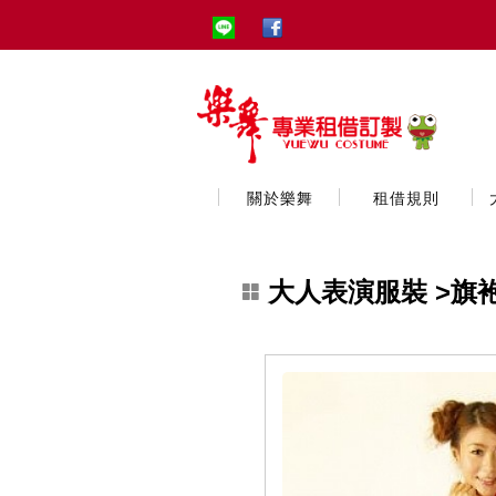
關於樂舞
租借規則
大人表演服裝
>旗