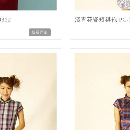
312
淺青花瓷短祺袍 PC-1
觀看詳細