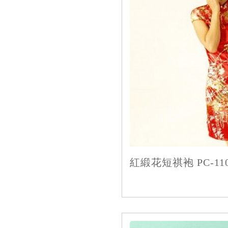
紅緞花短祺袍 PC-110