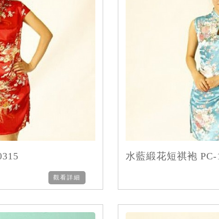
315
水藍緞花短祺袍 PC-1
觀看詳細