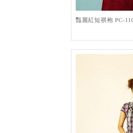
豔麗紅短祺袍 PC-110