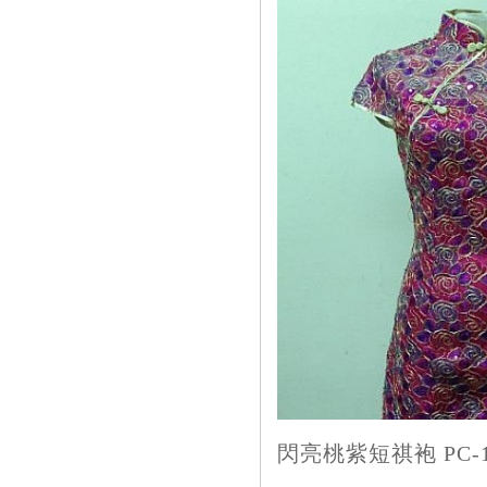
閃亮桃紫短祺袍 PC-11