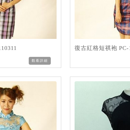
0311
復古紅格短祺袍 PC-1
觀看詳細