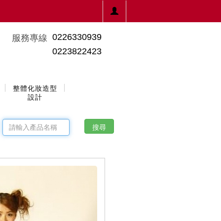
0226330939
服務專線
0223822423
整體化妝造型
設計