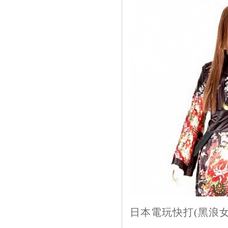
日本電玩快打(黑浪女) O