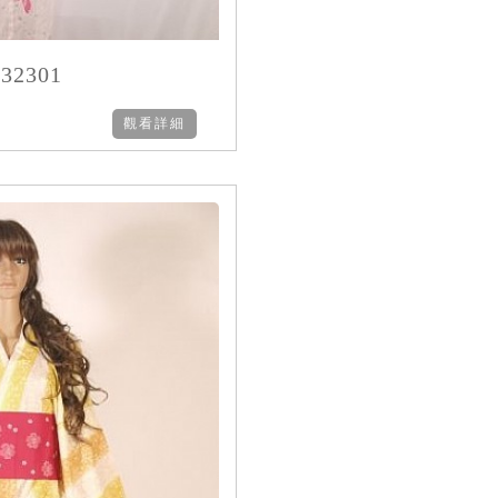
2301
觀看詳細