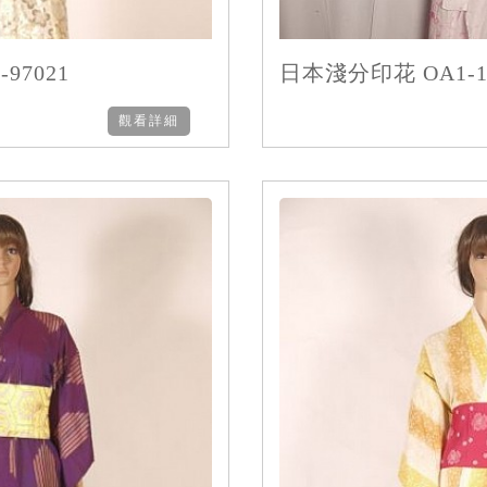
97021
日本淺分印花 OA1-13
觀看詳細