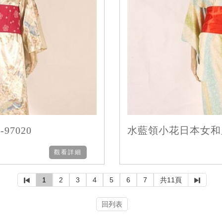
97020
水藍領小花日本女和服 O
觀看詳細
1
2
3
4
5
6
7
共11頁
回列表